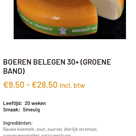
BOEREN BELEGEN 30+ (GROENE
BAND)
€
9,50
-
€
28,50
incl. btw
Leeftijd
20 weken
Smaak
Smeuïg
Ingrediënten:
Rauwe koemelk, zout, zuursel, dierlijk stremsel,
conserveermiddel: natriumnitraat