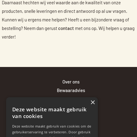
Daarnaast hechten wij veel waarde aan de kwaliteit van onze
producten, snelle leveringen en direct antwoord op al uw vragen.
Kunnen wij u ergens mee helpen? Heeft u een bijzondere vraag of
bestelling? Neem dan gerust
contact
met ons op. Wij helpen u graag
verder!
Over ons
Bewaaradvies
Bezorgen en betalen
×
Retourneren en klachten
Deze website maakt gebruik
van cookies
Contact
Disclaimer
Deze website maakt gebruik van cookies om de
gebruikerservaring te verbeteren. Door gebruik
Algemene voorwaarden