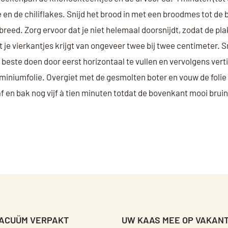
 en de chiliflakes. Snijd het brood in met een broodmes tot de 
ed. Zorg ervoor dat je niet helemaal doorsnijdt, zodat de plak
t je vierkantjes krijgt van ongeveer twee bij twee centimeter. 
este doen door eerst horizontaal te vullen en vervolgens verti
uminiumfolie. Overgiet met de gesmolten boter en vouw de folie 
af en bak nog vijf à tien minuten totdat de bovenkant mooi bruin 
VACUÜM VERPAKT
UW KAAS MEE OP VAKANT