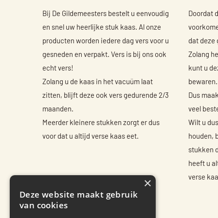
Bij De Gildemeesters bestelt u eenvoudig
Doordat 
en snel uw heerlijke stuk kaas. Al onze
voorkomen
producten worden iedere dag vers voor u
dat deze
gesneden en verpakt. Vers is bij ons ook
Zolang he
echt vers!
kunt u de
Zolang u de kaas in het vacuüm laat
bewaren.
zitten, blijft deze ook vers gedurende 2/3
Dus maakt
maanden.
veel beste
Meerder kleinere stukken zorgt er dus
Wilt u du
voor dat u altijd verse kaas eet.
houden, b
stukken d
heeft u al
verse kaa
×
Deze website maakt gebruik
van cookies