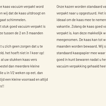
de kaas vacuüm verpakt word
Onze kazen worden standaard 
 wij dat de kaas uitdroogt en
verpakt naar u opgestuurd. Het 
 gaat schimmelen.
ideaal om de kaas mee te nemen
t stuk goed vacuüm verpakt is
vakantie. Zolang de kaas goed 
ze tussen de 2 en 3 maanden
verpakt is, kan deze makkelijk 
meegenomen. De kaas kan tot w
 u zich geen zorgen dat u te
maanden worden bewaard. Wij s
ld, het hoeft niet in 1 keer op!
standaard kaaspapier mee waar 
s al uw stukken kaas vers
goed in kunt bewaren nadat u het
estel dan meerdere kleine
vacuüm verpakking gehaald heef
ie u in 1/2 weken op eet. dan
tijd een kleine voorraad en altijd
s!!