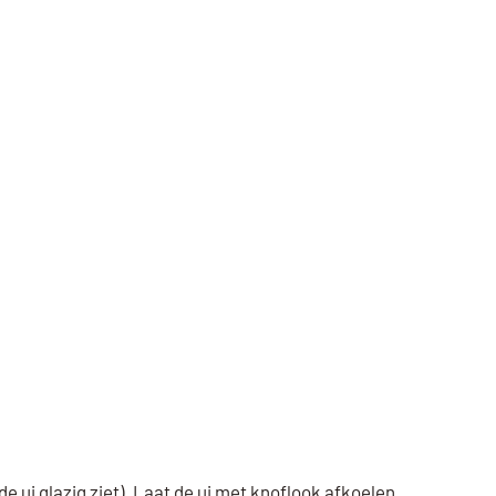
 ui glazig ziet). Laat de ui met knoflook afkoelen.