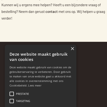
Kunnen wij u ergens mee helpen? Heeft u een bijzondere vraag of
bestelling? Neem dan gerust
contact
met ons op. Wij helpen u graag
verder!
×
Deze website maakt gebruik
Over ons
van cookies
Bewaaradvies
Bezorgen en betalen
Deze website maakt gebruik van cookies om de
gebruikerservaring te verbeteren. Door gebruik
Retourneren en klachten
te maken van onze website gaat u akkoord met
Contact
alle cookies in overeenstemming met ons
Cookiebeleid.
Lees meer
Disclaimer
Algemene voorwaarden
PRESTATIE
Privacybeleid
TARGETING