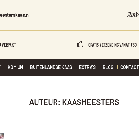
Amba
eesterskaas.nl
U VERPAKT
GRATIS VERZENDING VANAF €50,
T
KOMIJN
BUITENLANDSE KAAS
EXTRA’S
BLOG
CONTACT
AUTEUR:
KAASMEESTERS