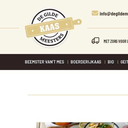
info@degildem
MET ZORG VOOR 
BEEMSTER VAN’T MES
BOERDERIJKAAS
BIO
GEI