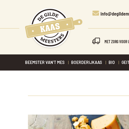
info@degildem
MET ZORG VOOR 
BEEMSTER VAN’T MES
BOERDERIJKAAS
BIO
GEI