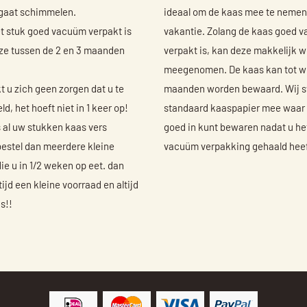
 gaat schimmelen.
ideaal om de kaas mee te nemen
t stuk goed vacuüm verpakt is
vakantie. Zolang de kaas goed 
ze tussen de 2 en 3 maanden
verpakt is, kan deze makkelijk 
meegenomen. De kaas kan tot w
 u zich geen zorgen dat u te
maanden worden bewaard. Wij s
ld, het hoeft niet in 1 keer op!
standaard kaaspapier mee waar 
s al uw stukken kaas vers
goed in kunt bewaren nadat u het
estel dan meerdere kleine
vacuüm verpakking gehaald heef
ie u in 1/2 weken op eet. dan
tijd een kleine voorraad en altijd
s!!