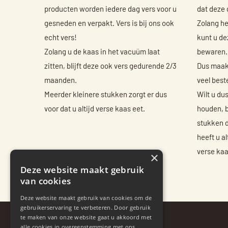
producten worden iedere dag vers voor u
dat deze
gesneden en verpakt. Vers is bij ons ook
Zolang he
echt vers!
kunt u de
Zolang u de kaas in het vacuüm laat
bewaren.
zitten, blijft deze ook vers gedurende 2/3
Dus maakt
maanden.
veel beste
Meerder kleinere stukken zorgt er dus
Wilt u du
voor dat u altijd verse kaas eet.
houden, b
stukken d
heeft u al
verse kaa
×
Deze website maakt gebruik
van cookies
Deze website maakt gebruik van cookies om de
gebruikerservaring te verbeteren. Door gebruik
te maken van onze website gaat u akkoord met
alle cookies in overeenstemming met ons
Over ons