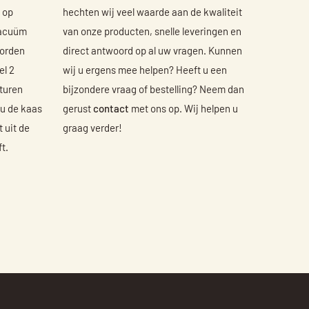
 op
hechten wij veel waarde aan de kwaliteit
vacuüm
van onze producten, snelle leveringen en
worden
direct antwoord op al uw vragen. Kunnen
el 2
wij u ergens mee helpen? Heeft u een
turen
bijzondere vraag of bestelling? Neem dan
u de kaas
gerust
contact
met ons op. Wij helpen u
 uit de
graag verder!
t.