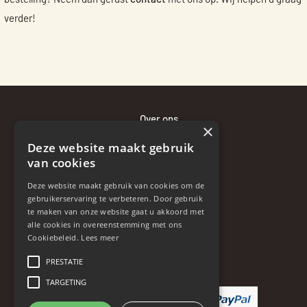
verder!
Over ons
×
Bewaaradvies
Deze website maakt gebruik
Bezorgen en betalen
van cookies
Retourneren en klachten
Deze website maakt gebruik van cookies om de
Contact
gebruikerservaring te verbeteren. Door gebruik
te maken van onze website gaat u akkoord met
Disclaimer
alle cookies in overeenstemming met ons
Algemene voorwaarden
Cookiebeleid.
Lees meer
Privacybeleid
PRESTATIE
TARGETING