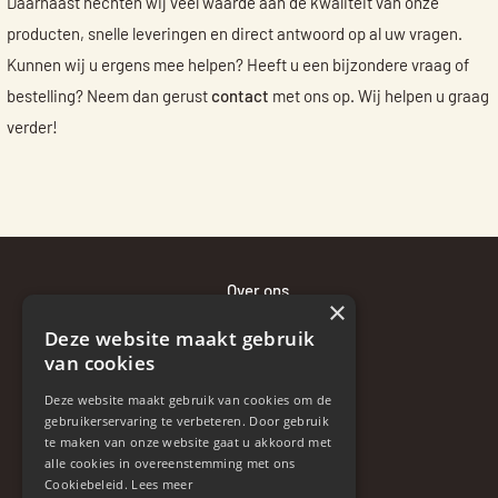
Daarnaast hechten wij veel waarde aan de kwaliteit van onze
producten, snelle leveringen en direct antwoord op al uw vragen.
Kunnen wij u ergens mee helpen? Heeft u een bijzondere vraag of
bestelling? Neem dan gerust
contact
met ons op. Wij helpen u graag
verder!
Over ons
×
Bewaaradvies
Deze website maakt gebruik
Bezorgen en betalen
van cookies
Retourneren en klachten
Deze website maakt gebruik van cookies om de
Contact
gebruikerservaring te verbeteren. Door gebruik
te maken van onze website gaat u akkoord met
Disclaimer
alle cookies in overeenstemming met ons
Algemene voorwaarden
Cookiebeleid.
Lees meer